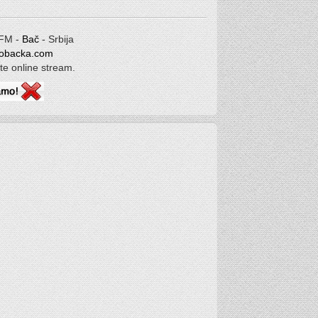
 FM -
Bač
- Srbija
iobacka.com
ate online stream.