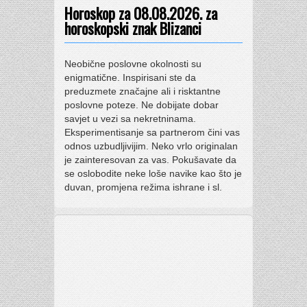
Horoskop za 08.08.2026. za
horoskopski znak Blizanci
Neobične poslovne okolnosti su
enigmatične. Inspirisani ste da
preduzmete značajne ali i risktantne
poslovne poteze. Ne dobijate dobar
savjet u vezi sa nekretninama.
Eksperimentisanje sa partnerom čini vas
odnos uzbudljivijim. Neko vrlo originalan
je zainteresovan za vas. Pokušavate da
se oslobodite neke loše navike kao što je
duvan, promjena režima ishrane i sl.