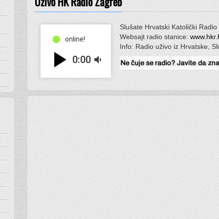
Uživo HK Radio Zagreb
Slušate Hrvatski Katolički Radio
Websajt radio stanice:
www.hkr.
online!
Info: Radio uživo iz Hrvatske, S
play_arrow
0:00
volume_down