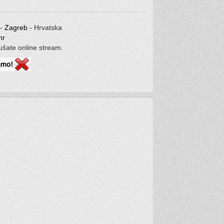
 -
Zagreb
- Hrvatska
hr
lušate online stream.