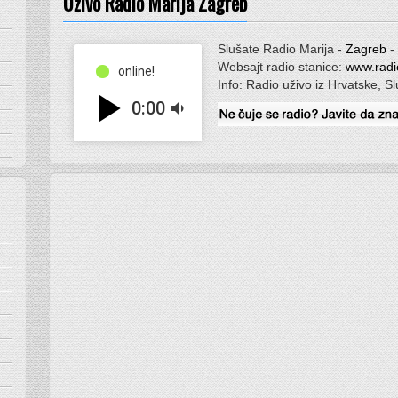
Uživo Radio Marija Zagreb
Slušate Radio Marija -
Zagreb
-
Websajt radio stanice:
www.radi
online!
Info: Radio uživo iz Hrvatske, S
play_arrow
0:00
volume_down