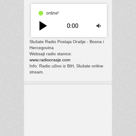
online!
play_arrow
0:00
volume_down
Slušate Radio Postaja Orašje - Bosna i
Hercegovina
Websajt radio stanice:
www.radioorasje.com
Info: Radio uživo iz BiH, Slušate online
stream.