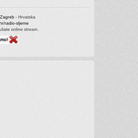
Zagreb
- Hrvatska
.hr/radio-sljeme
lušate online stream.