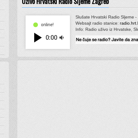
Uživo Hrvatski Radio Sljeme Zagreb
Slušate Hrvatski Radio Sljeme -
Websajt radio stanice:
radio.hrt
online!
Info: Radio uživo iz Hrvatske, S
play_arrow
0:00
volume_down