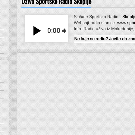
Uživo Sportsko Radio Skoplje
Slušate Sportsko Radio -
Skoplj
Websajt radio stanice:
www.spor
play_arrow
Info: Radio uživo iz Makedonije,
0:00
volume_down