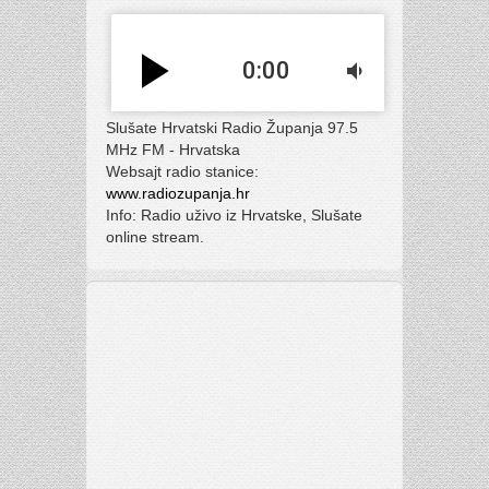
play_arrow
0:00
volume_down
Slušate Hrvatski Radio Županja 97.5
MHz FM - Hrvatska
Websajt radio stanice:
www.radiozupanja.hr
Info: Radio uživo iz Hrvatske, Slušate
online stream.