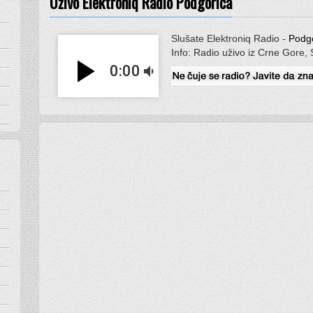
Uživo Elektroniq Radio Podgorica
Slušate Elektroniq Radio -
Podg
Info: Radio uživo iz Crne Gore, 
play_arrow
0:00
volume_down