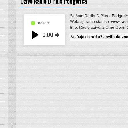
Uživo Radio D Plus Podgorica
Slušate Radio D Plus -
Podgoric
Websajt radio stanice:
www.radi
online!
Info: Radio uživo iz Crne Gore, 
play_arrow
0:00
volume_down