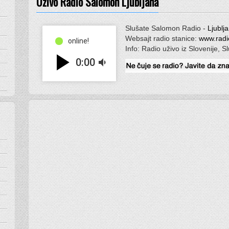
Uživo Radio Salomon Ljubljana
Slušate Salomon Radio -
Ljublj
Websajt radio stanice:
www.radi
online!
Info: Radio uživo iz Slovenije, S
play_arrow
0:00
volume_down