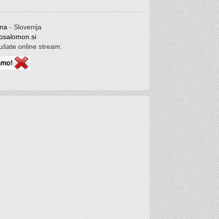
ana
- Slovenija
osalomon.si
lušate online stream.