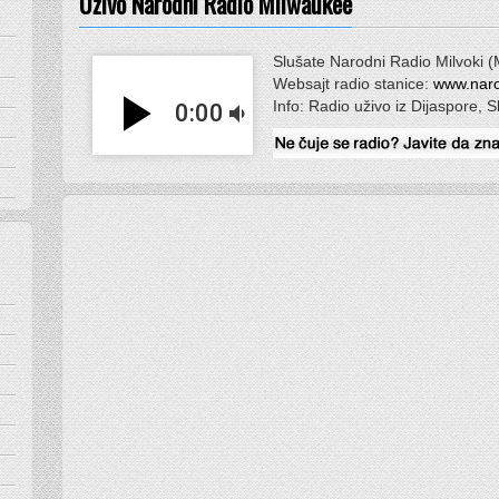
Uživo Narodni Radio Milwaukee
Slušate Narodni Radio Milvoki 
Websajt radio stanice:
www.naro
play_arrow
Info: Radio uživo iz Dijaspore, 
0:00
volume_down