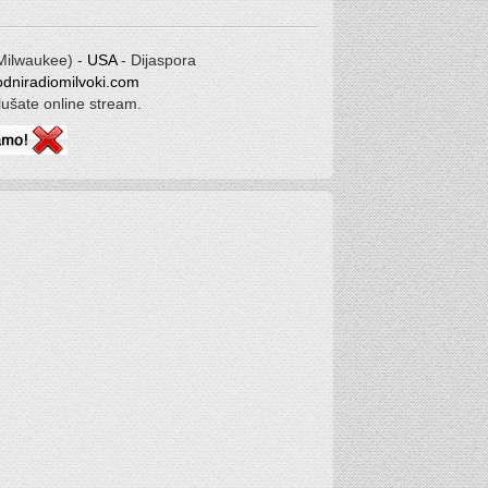
(Milwaukee) -
USA
- Dijaspora
dniradiomilvoki.com
Slušate online stream.