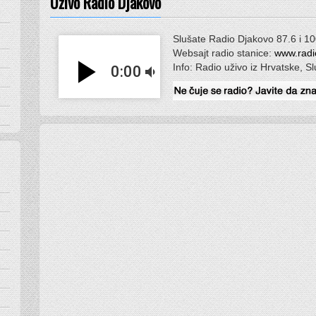
Uživo Radio Djakovo
Slušate Radio Djakovo 87.6 i 1
Websajt radio stanice:
www.radi
play_arrow
Info: Radio uživo iz Hrvatske, S
0:00
volume_down